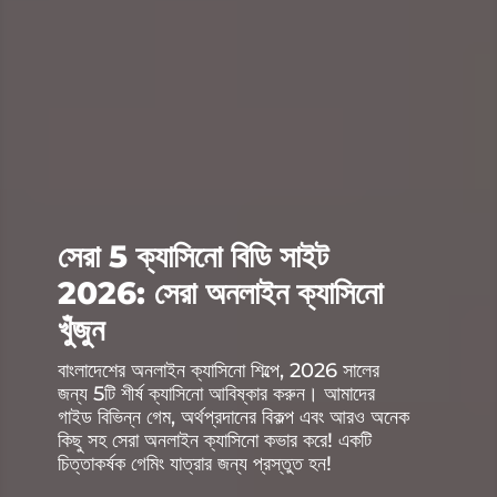
সেরা 5 ক্যাসিনো বিডি সাইট
2026: সেরা অনলাইন ক্যাসিনো
খুঁজুন
বাংলাদেশের অনলাইন ক্যাসিনো শিল্পে, 2026 সালের
জন্য 5টি শীর্ষ ক্যাসিনো আবিষ্কার করুন। আমাদের
গাইড বিভিন্ন গেম, অর্থপ্রদানের বিকল্প এবং আরও অনেক
কিছু সহ সেরা অনলাইন ক্যাসিনো কভার করে! একটি
চিত্তাকর্ষক গেমিং যাত্রার জন্য প্রস্তুত হন!