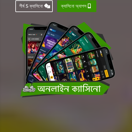
শীর্ষ 5 ক্যাসিনো
ক্যাসিনো অ্যাপস