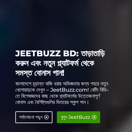
JEETBUZZ BD: তাড়াতাড়ি
করুন এবং নতুন প্ল্যাটফর্ম থেকে
সমস্ত বোনাস পান!
বাংলাদেশে চূড়ান্ত বাজি ধরার অভিজ্ঞতার জন্য শহরে নতুন
খেলোয়াড়কে দেখুন – JeetBuzz.com!
বেটিং বিডি-
তে বিশেষজ্ঞদের কাছ থেকে প্ল্যাটফর্মের উত্তেজনাপূর্ণ
বোনাস এবং বৈশিষ্ট্যগুলির ভিতরের স্কুপ পান।
পর্যালোচনা পড়ুন
খুলুন JeetBuzz